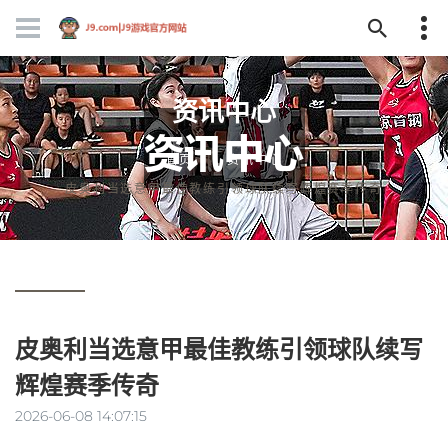
资讯中心
首页
资讯中心
皮奥利当选意甲最佳教练引领球队续写辉煌赛季传奇
皮奥利当选意甲最佳教练引领球队续写
辉煌赛季传奇
2026-06-08 14:07:15