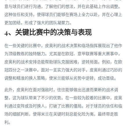
意与球员们进行沟通，了解他们的想法，并在此基础上作出调整。
这种信任和支持，使得球员们能够在赛场上全力以赴，并在心理上
更加团结，形成了强大的团队凝聚力。
4、关键比赛中的决策与表现
在一些关键的比赛中，皮奥利的战术决策和临场指挥展现出了他作
为顶级教练的独特魅力。尤其是在欧冠、意甲联赛等重大赛事中，
皮奥利的战术安排总能帮助球队克服困难，逆转局面。例如，在欧
冠四分之一决赛中，面对一支实力强大的对手，皮奥利通过巧妙的
调整和精准的换人策略，使米兰能够从劣势中逆转，成功晋级。
此外，皮奥利在面对强敌时，往往能够做出迅速而果断的战术调
整，这为球队带来了不少的优势。在一些较为胶着的比赛中，皮奥
利通过变阵或及时换人，打破了比赛的僵局。对于球员的信任和临
场的细腻判断，使得米兰在关键时刻总能化险为夷，最终带走胜
利。