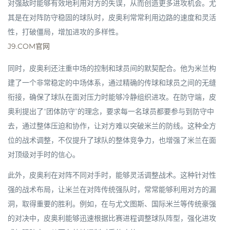
对强敌时能够有效地利用对方的失误，从而创造更多进攻机会。尤
其是在对阵防守稳固的球队时，皮奥利常常利用边路的速度和灵活
性，打破僵局，增加进攻的多样性。
J9.COM官网
同时，皮奥利还注重中场的控制和球员间的默契配合。他为米兰构
建了一个非常稳定的中场体系，通过精确的传球和球员之间的无缝
衔接，确保了球队在面对压力时能够冷静组织进攻。在防守端，皮
奥利提出了“团体防守”的理念，要求每一名球员都要参与到防守中
去，通过整体压迫和协作，让对方难以突破米兰的防线。这种全方
位的战术调整，不仅提升了球队的整体竞争力，也增强了米兰在面
对顶级对手时的信心。
此外，皮奥利在对阵不同对手时，能够灵活调整战术。这种针对性
强的战术布局，让米兰在对阵传统强队时，常常能够利用对方的漏
洞，取得重要的胜利。例如，在与尤文图斯、国际米兰等传统豪强
的对决中，皮奥利能够迅速根据比赛进程调整球队阵型，强化进攻