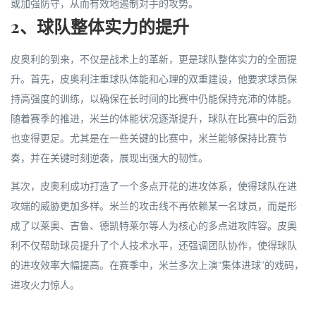
或加强防守，从而有效地遏制对手的攻势。
2、球队整体实力的提升
皮奥利的到来，不仅是战术上的革新，更是球队整体实力的全面提
升。首先，皮奥利注重球队体能和心理的双重建设，他要求球员保
持高强度的训练，以确保在长时间的比赛中仍能保持充沛的体能。
随着赛季的推进，米兰的体能状况逐渐提升，球队在比赛中的后劲
也变得更足。尤其是在一些关键的比赛中，米兰能够保持比赛节
奏，并在关键时刻逆袭，展现出强大的韧性。
其次，皮奥利成功打造了一个多点开花的进攻体系，使得球队在进
攻端的威胁更加多样。米兰的攻击线不再依赖某一名球员，而是形
成了以莱奥、吉鲁、德凯特莱尔等人为核心的多点进攻阵容。皮奥
利不仅帮助球员提升了个人技术水平，还强调团队协作，使得球队
的进攻效率大幅提高。在赛季中，米兰多次上演“集体进球”的戏码，
进攻火力惊人。