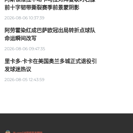
前十字韧带撕裂赛季前景蒙阴影
2026-08-06 10:37:39
阿劳霍染红成巴萨欧冠出局转折点球队
命运瞬间改写
2026-08-06 09:47:35
里卡多·卡卡在美国奥兰多城正式退役引
发球迷热议
2026-08-05 12:43:59