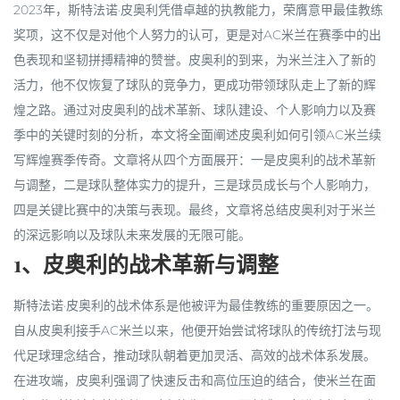
2023年，斯特法诺·皮奥利凭借卓越的执教能力，荣膺意甲最佳教练
奖项，这不仅是对他个人努力的认可，更是对AC米兰在赛季中的出
色表现和坚韧拼搏精神的赞誉。皮奥利的到来，为米兰注入了新的
活力，他不仅恢复了球队的竞争力，更成功带领球队走上了新的辉
煌之路。通过对皮奥利的战术革新、球队建设、个人影响力以及赛
季中的关键时刻的分析，本文将全面阐述皮奥利如何引领AC米兰续
写辉煌赛季传奇。文章将从四个方面展开：一是皮奥利的战术革新
与调整，二是球队整体实力的提升，三是球员成长与个人影响力，
四是关键比赛中的决策与表现。最终，文章将总结皮奥利对于米兰
的深远影响以及球队未来发展的无限可能。
1、皮奥利的战术革新与调整
斯特法诺·皮奥利的战术体系是他被评为最佳教练的重要原因之一。
自从皮奥利接手AC米兰以来，他便开始尝试将球队的传统打法与现
代足球理念结合，推动球队朝着更加灵活、高效的战术体系发展。
在进攻端，皮奥利强调了快速反击和高位压迫的结合，使米兰在面