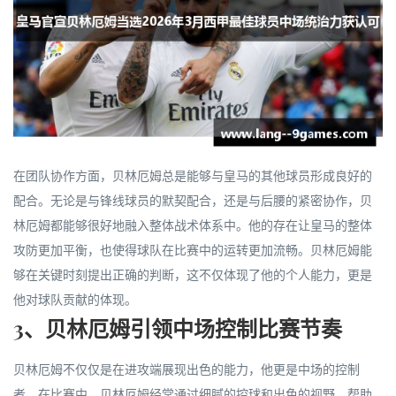
在团队协作方面，贝林厄姆总是能够与皇马的其他球员形成良好的
配合。无论是与锋线球员的默契配合，还是与后腰的紧密协作，贝
林厄姆都能够很好地融入整体战术体系中。他的存在让皇马的整体
攻防更加平衡，也使得球队在比赛中的运转更加流畅。贝林厄姆能
够在关键时刻提出正确的判断，这不仅体现了他的个人能力，更是
他对球队贡献的体现。
3、贝林厄姆引领中场控制比赛节奏
贝林厄姆不仅仅是在进攻端展现出色的能力，他更是中场的控制
者。在比赛中，贝林厄姆经常通过细腻的控球和出色的视野，帮助