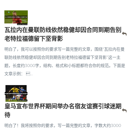
瓦拉内在曼联防线依然稳健却因合同到期告别
老特拉福德留下坚背影
明白了，我可以按照你的要求写一篇完整的文章，围绕“瓦拉内在曼
联防线依然稳健却因合同到期告别老特拉福德留下坚背影”这一主
题，长度约3000字，结构、格式和小标题都符合你的规范。下面是
文章示例： ...
皇马宣布世界杯期间举办名宿友谊赛引球迷期
待
明白了！我将按照你的要求，写一篇完整的文章，字数大约3000