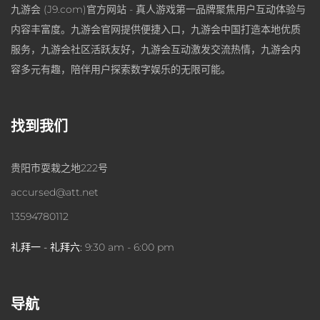
九游会 (J9.com)官方网站 - 真人游戏第一品牌聚焦用户互动体验与
内容丰富度。九游会官网提供便捷入口，九游会中国打造本地优质
服务，九游会社区活跃友好，九游会互动激发交流热情，九游会内
容多元有趣，陪伴用户探索数字娱乐的无限可能。
找到我们
贵阳市耍栽之地222号
accursed@att.net
13594780112
礼拜一 - 礼拜六:
9:30 am - 6:00 pm
导航