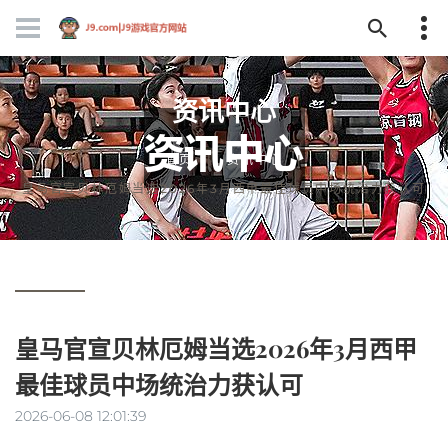
资讯中心
首页
资讯中心
皇马官宣贝林厄姆当选2026年3月西甲最佳球员中场统治力获认可
皇马官宣贝林厄姆当选2026年3月西甲
最佳球员中场统治力获认可
2026-06-08 12:01:39