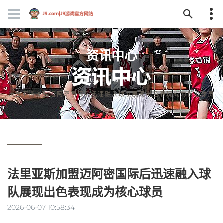
资讯中心
首页
资讯中心
法里亚斯加盟迈阿密国际后迅速融入球队展现出色表现成为核心球员
法里亚斯加盟迈阿密国际后迅速融入球
队展现出色表现成为核心球员
2026-06-07 10:58:34