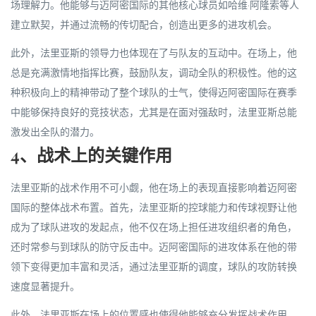
场理解力。他能够与迈阿密国际的其他核心球员如哈维·阿隆索等人
建立默契，并通过流畅的传切配合，创造出更多的进攻机会。
此外，法里亚斯的领导力也体现在了与队友的互动中。在场上，他
总是充满激情地指挥比赛，鼓励队友，调动全队的积极性。他的这
种积极向上的精神带动了整个球队的士气，使得迈阿密国际在赛季
中能够保持良好的竞技状态，尤其是在面对强敌时，法里亚斯总能
激发出全队的潜力。
4、战术上的关键作用
法里亚斯的战术作用不可小觑，他在场上的表现直接影响着迈阿密
国际的整体战术布置。首先，法里亚斯的控球能力和传球视野让他
成为了球队进攻的发起点，他不仅在场上担任进攻组织者的角色，
还时常参与到球队的防守反击中。迈阿密国际的进攻体系在他的带
领下变得更加丰富和灵活，通过法里亚斯的调度，球队的攻防转换
速度显著提升。
此外，法里亚斯在场上的位置感也使得他能够充分发挥战术作用。