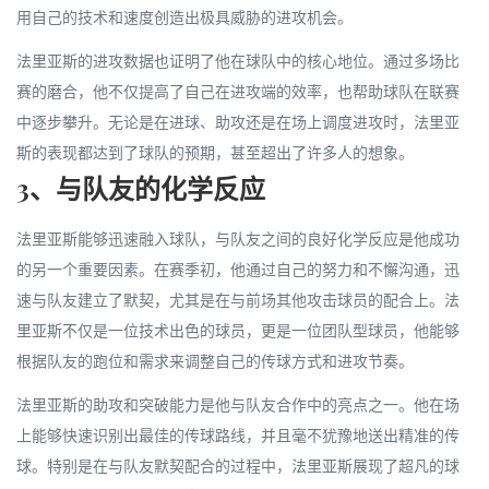
用自己的技术和速度创造出极具威胁的进攻机会。
法里亚斯的进攻数据也证明了他在球队中的核心地位。通过多场比
赛的磨合，他不仅提高了自己在进攻端的效率，也帮助球队在联赛
中逐步攀升。无论是在进球、助攻还是在场上调度进攻时，法里亚
斯的表现都达到了球队的预期，甚至超出了许多人的想象。
3、与队友的化学反应
法里亚斯能够迅速融入球队，与队友之间的良好化学反应是他成功
的另一个重要因素。在赛季初，他通过自己的努力和不懈沟通，迅
速与队友建立了默契，尤其是在与前场其他攻击球员的配合上。法
里亚斯不仅是一位技术出色的球员，更是一位团队型球员，他能够
根据队友的跑位和需求来调整自己的传球方式和进攻节奏。
法里亚斯的助攻和突破能力是他与队友合作中的亮点之一。他在场
上能够快速识别出最佳的传球路线，并且毫不犹豫地送出精准的传
球。特别是在与队友默契配合的过程中，法里亚斯展现了超凡的球