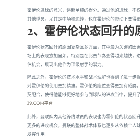
霍伊伦进球的意义，远超单纯的得分。通过他的进球，不
其他球员，尤其是中场和边锋，也在霍伊伦的带动下变得
2、霍伊伦状态回升的
霍伊伦状态回升的原因复杂且多方面，其中最为关键的因
场上的表现愈加自如。特别是在比赛节奏变得越来越快，
住机会，展现出他作为顶级射手的潜力。
除此之外，霍伊伦的技术水平和战术理解也得到了进一步
对霍伊伦的使用更加精准。霍伊伦的跑位变得更加有威胁
契配合，使得他能够更好地参与到球队的进攻当中，提升
J9.COM平台
此外，曼联队内其他锋线球员的表现也为霍伊伦的状态回
更多的进攻机会。曼联的整体战术体系也逐步从依赖个人
发挥作用。