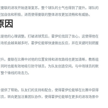
仅曼联的进攻开始逐渐复苏，整个球队的士气也得到了提升。球队的
更加自信和积极，进而使得曼联的整体进攻更加流畅和有威胁。
原因
素是他的心理调整。打破进球荒后，霍伊伦找回了信心，这使得他在
进攻机会越来越多时，霍伊伦能够快速做出反应，并在关键时刻把握
提升。曼联在比赛中对他的位置安排和进攻路线也更加清晰，教练组
，同时也能有效地吸引防守球员，为队友创造空间。与中场球员的默
了整个锋线的攻击力。
升提供了帮助。队友们的支持和配合，使得霍伊伦能够在比赛中获得
球员，转向更加注重团队协作，使得霍伊伦能够在更多的进攻场景中