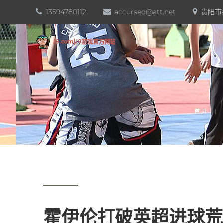
13594780112
accursed@att.net
贵阳市
首页
霍伊伦打破英超进球荒