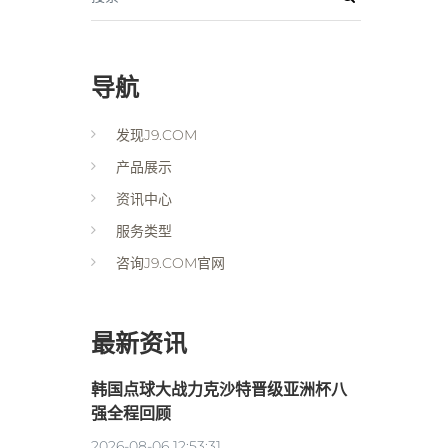
导航
发现J9.COM
产品展示
资讯中心
服务类型
咨询J9.COM官网
最新资讯
韩国点球大战力克沙特晋级亚洲杯八
强全程回顾
2026-08-06 12:53:31