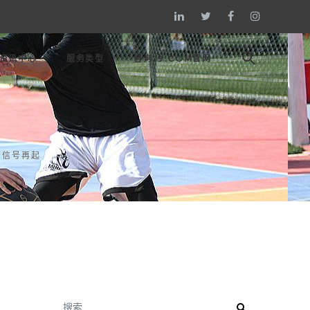
资讯中心
服务类型
咨询J9.COM官网
新信号再起
搜索