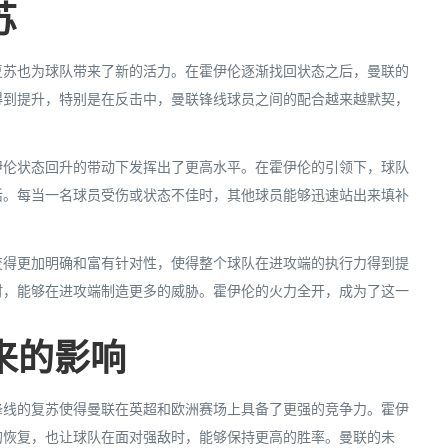
苏
复苏也为球队带来了新的活力。在霍伊伦逐渐找回状态之后，曼联的
得到提升，特别是在反击中，曼联锋线球员之间的配合越来越默契，
伊伦状态回升的带动下发挥出了更高水平。在霍伊伦的引领下，球队
活。每当一名球员受伤或状态不佳时，其他球员能够迅速站出来填补
变得更加明确和富有针对性，使得整个球队在进攻端的执行力得到提
时，能够在进攻端制造更多的威胁。霍伊伦的火力全开，成为了这一
来的影响
锋线的复苏使得曼联在英超和欧洲赛场上具备了更强的竞争力。霍伊
的恢复，也让球队在面对强敌时，能够保持更高的胜率。曼联的未