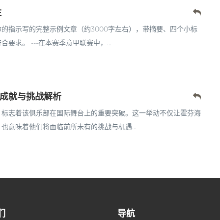
注
的指示写的完整示例文章（约3000字左右），带摘要、四个小标
求。 ---在本赛季意甲联赛中，...
成就与挑战解析
，标志着该俱乐部在国际舞台上的重要突破。这一举动不仅让霍芬海
意味着他们将面临前所未有的挑战与机遇...
们
导航