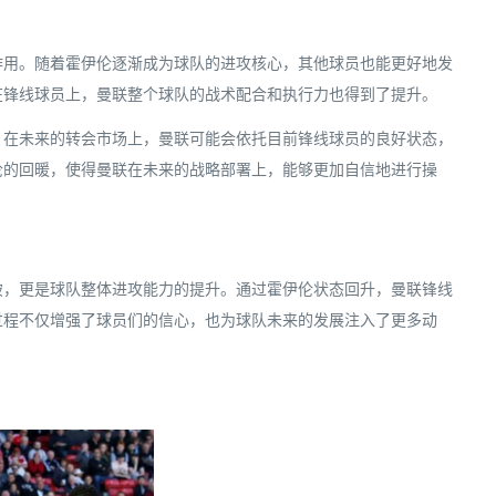
作用。随着霍伊伦逐渐成为球队的进攻核心，其他球员也能更好地发
在锋线球员上，曼联整个球队的战术配合和执行力也得到了提升。
。在未来的转会市场上，曼联可能会依托目前锋线球员的良好状态，
伦的回暖，使得曼联在未来的战略部署上，能够更加自信地进行操
破，更是球队整体进攻能力的提升。通过霍伊伦状态回升，曼联锋线
过程不仅增强了球员们的信心，也为球队未来的发展注入了更多动