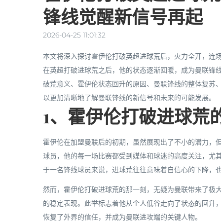
锋线觉醒新信号再起
2026-04-25 11:01:32
本文将深入探讨霍伊伦打破英超进球荒后，火力全开，连
在英超打破进球荒之后，他的状态逐渐回暖，成为曼联锋
破荒意义、霍伊伦状态回升的原因、曼联锋线的整体复苏
以更加清晰地了解曼联锋线的新信号和未来的可能发展。
1、霍伊伦打破进球荒
霍伊伦在加盟曼联后的初期，虽然展现出了不小的潜力，
球员，他的每一场比赛都受到媒体和球迷的高度关注，尤
于一名锋线球员来说，进球荒往往意味着自信心的下降，
然而，霍伊伦打破进球荒的那一刻，无疑为曼联带来了极
的稳定表现。此举标志着他从个人低谷走向了状态的回升
恢复了外界的信任，并成为曼联进攻端的关键人物。