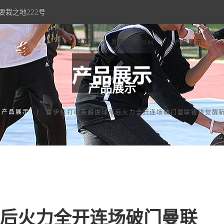
耍栽之地222号
首页
发现J9.COM
产品展示
产品展示
产品展示
霍伊伦打破英超进球荒后火力全开连场破门曼联锋线觉醒
后火力全开连场破门曼联