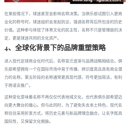
在某些情况下，球迷甚至会影响名称决策。当俱乐部试图引入更商
业化的称号时，球迷组织会发起抗议，强调名称背后所包含的历史
价值。这种参与体现了体育文化的民主性，名称不只是管理层的决
定，更是球迷共同的文化资产。
4、全球化背景下的品牌重塑策略
进入现代足球商业化时代后，名称变迁逐渐与品牌战略相结合。俱
乐部希望拥有一个在国际市场中易于传播、辨识度高且具有商业潜
力的名称。第五阶段的名称通常更具现代感，符号更加简洁，有利
于跨语言推广。
这种变化意味着名称不再仅仅代表地域文化，也代表俱乐部希望迈
向更大舞台的雄心。但与此同时，为了避免失去本土特色，现代名
称往往采用折衷方式，将历史元素与新品牌理念融合，让名字既具
国际性，又保留文化根脉。