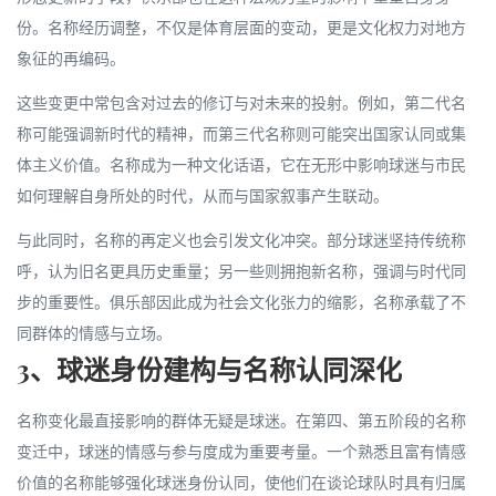
份。名称经历调整，不仅是体育层面的变动，更是文化权力对地方
象征的再编码。
这些变更中常包含对过去的修订与对未来的投射。例如，第二代名
称可能强调新时代的精神，而第三代名称则可能突出国家认同或集
体主义价值。名称成为一种文化话语，它在无形中影响球迷与市民
如何理解自身所处的时代，从而与国家叙事产生联动。
与此同时，名称的再定义也会引发文化冲突。部分球迷坚持传统称
呼，认为旧名更具历史重量；另一些则拥抱新名称，强调与时代同
步的重要性。俱乐部因此成为社会文化张力的缩影，名称承载了不
同群体的情感与立场。
3、球迷身份建构与名称认同深化
名称变化最直接影响的群体无疑是球迷。在第四、第五阶段的名称
变迁中，球迷的情感与参与度成为重要考量。一个熟悉且富有情感
价值的名称能够强化球迷身份认同，使他们在谈论球队时具有归属