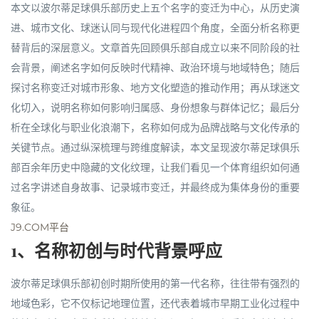
本文以波尔蒂足球俱乐部历史上五个名字的变迁为中心，从历史演
进、城市文化、球迷认同与现代化进程四个角度，全面分析名称更
替背后的深层意义。文章首先回顾俱乐部自成立以来不同阶段的社
会背景，阐述名字如何反映时代精神、政治环境与地域特色；随后
探讨名称变迁对城市形象、地方文化塑造的推动作用；再从球迷文
化切入，说明名称如何影响归属感、身份想象与群体记忆；最后分
析在全球化与职业化浪潮下，名称如何成为品牌战略与文化传承的
关键节点。通过纵深梳理与跨维度解读，本文呈现波尔蒂足球俱乐
部百余年历史中隐藏的文化纹理，让我们看见一个体育组织如何通
过名字讲述自身故事、记录城市变迁，并最终成为集体身份的重要
象征。
J9.COM平台
1、名称初创与时代背景呼应
波尔蒂足球俱乐部初创时期所使用的第一代名称，往往带有强烈的
地域色彩，它不仅标记地理位置，还代表着城市早期工业化过程中