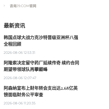
咨询J9.COM官网
最新资讯
韩国点球大战力克沙特晋级亚洲杯八强
全程回顾
2026-08-06 12:53:31
阿隆索决定留守药厂延续传奇 续约合同
期望带领球队再攀巅峰
2026-08-06 12:07:47
阿森纳宣布上财年转会支出达2.68亿英
镑面临财务公平审查
2026-08-06 11:20:35